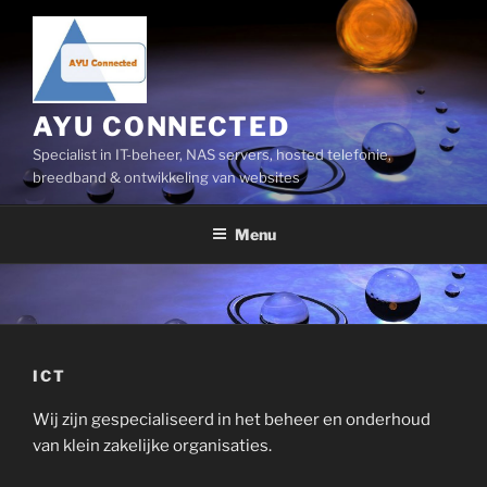
Ga
naar
de
inhoud
AYU CONNECTED
Specialist in IT-beheer, NAS servers, hosted telefonie,
breedband & ontwikkeling van websites
Menu
ICT
Wij zijn gespecialiseerd in het beheer en onderhoud
van klein zakelijke organisaties.